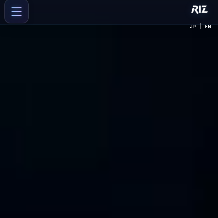
|
JP
EN