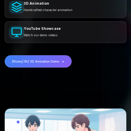
3D Animation
Handcrafted character animation
YouTube Showcase
Watch our demo videos
[Rizmy] RIZ 3D Animation Demo