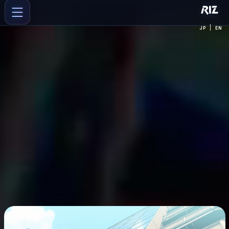
|
JP
EN