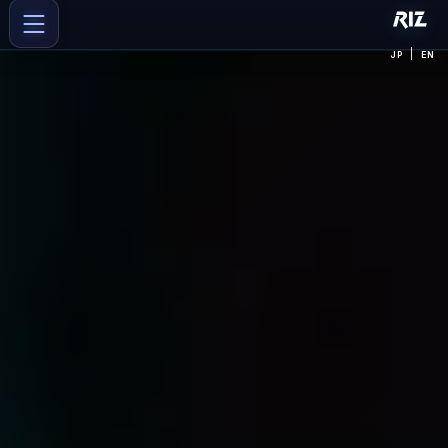
|
JP
EN